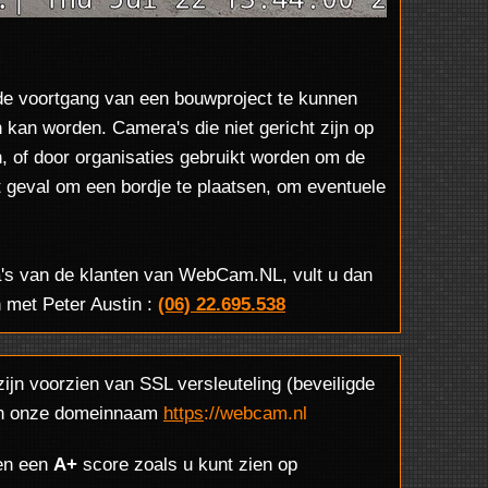
de voortgang van een bouwproject te kunnen
an worden. Camera's die niet gericht zijn op
jn, of door organisaties gebruikt worden om de
 geval om een bordje te plaatsen, om eventuele
ra's van de klanten van WebCam.NL, vult u dan
n met Peter Austin :
(06) 22.695.538
n voorzien van SSL versleuteling (beveiligde
g in onze domeinnaam
https
://webcam.nl
n een
A+
score zoals u kunt zien op