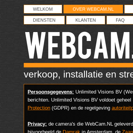
WELKOM
OVER WEBCAM.NL
DIENSTEN
KLANTEN
FAQ
WebCam
verkoop, installatie en str
Persoonsgegevens:
Unlimited Visions BV (We
berichten. Unlimited Visions BV voldoet gehee
Protection
(GDPR) en de regelgeving
autoritei
Privacy:
de camera's die WebCam.NL geleverd he
bijvoorbeeld de
Damrak
in Amsterdam, de
Zaan