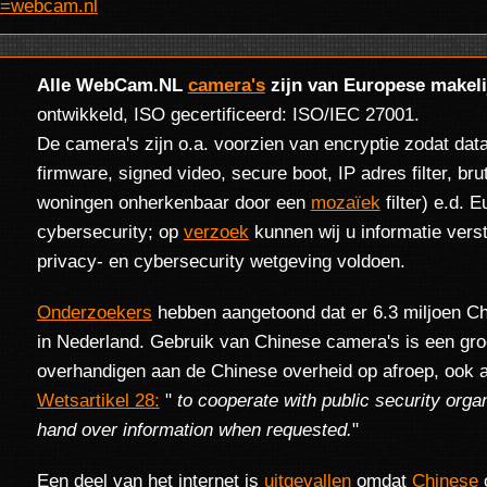
?d=webcam.nl
Alle WebCam.NL
camera's
zijn van Europese makeli
ontwikkeld, ISO gecertificeerd: ISO/IEC 27001.
De camera's zijn o.a. voorzien van encryptie zodat dat
firmware, signed video, secure boot, IP adres filter, b
woningen onherkenbaar door een
mozaïek
filter) e.d. 
cybersecurity; op
verzoek
kunnen wij u informatie ver
privacy- en cybersecurity wetgeving voldoen.
Onderzoekers
hebben aangetoond dat er 6.3 miljoen Ch
in Nederland. Gebruik van Chinese camera's is een groot
overhandigen aan de Chinese overheid op afroep, ook a
Wetsartikel 28:
"
to cooperate with public security orga
hand over information when requested.
"
Een deel van het internet is
uitgevallen
omdat
Chinese
c