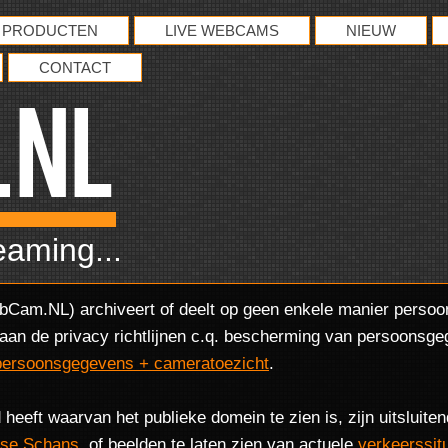
PRODUCTEN
LIVE WEBCAMS
NIEUW
CONTACT
.NL
eaming...
bCam.NL) archiveert of deelt op geen enkele manier perso
l aan de privacy richtlijnen c.q. bescherming van persoon
tpersoonsgegevens + cameratoezicht
.
eft waarvan het publieke domein te zien is, zijn uitsluiten
se Schans
, of beelden te laten zien van actuele
verkeerssit