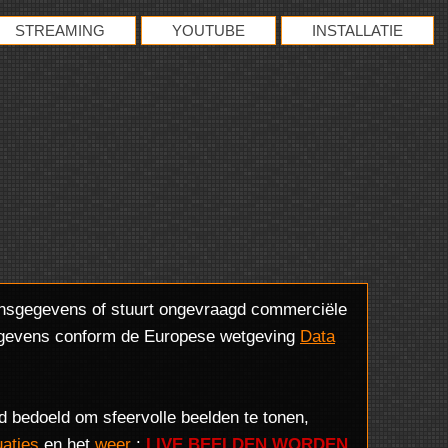
STREAMING
YOUTUBE
INSTALLATIE
onsgegevens of stuurt ongevraagd commerciële
sgegevens conform de Europese wetgeving
Data
d bedoeld om sfeervolle beelden te tonen,
uaties
en het
weer
:
LIVE BEELDEN WORDEN