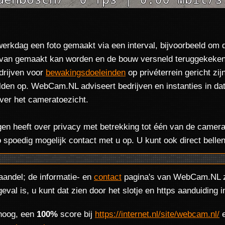
rkdag een foto gemaakt via een interval, bijvoorbeeld om 
van gemaakt kan worden en de bouw versneld teruggekeken k
drijven voor
bewakingsdoeleinden
op privéterrein gericht zi
den op. WebCam.NL adviseert bedrijven en instanties in dat
ver het cameratoezicht.
ragen heeft over privacy met betrekking tot één van de came
spoedig mogelijk contact met u op. U kunt ook direct belle
andel; de informatie- en
contact
pagina's van WebCam.NL zij
geval is, u kunt dat zien door het slotje en https aanduidin
 hoog, een
100%
score bij
https://internet.nl/site/webcam.nl/
e