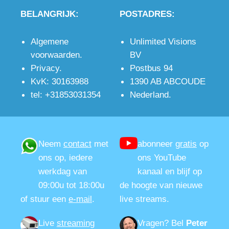
Neem
video.
video.
camera
als
pixels)
BELANGRIJK:
POSTADRES:
contact
op.
bewakingscamera
(4K)
Algemene
Unlimited Visions
voorwaarden
.
BV
Privacy
.
Postbus 94
KvK: 30163988
1390 AB ABCOUDE
tel: +31853031354
Nederland.
Neem
contact
met
abonneer
gratis
op
ons op, iedere
ons YouTube
werkdag van
kanaal en blijf op
09:00u tot 18:00u
de hoogte van nieuwe
of stuur een
e-mail
.
live streams.
Live
streaming
Vragen?
Bel
Peter